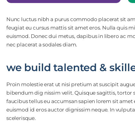
Nunc luctus nibh a purus commodo placerat sit am
feugiat eu cursus mattis sit amet eros. Nulla quis 
euismod. Donec dui metus, dapibus in libero ac moll
nec placerat a sodales diam.
we build talented & skill
Proin molestie erat ut nisi pretium at suscipit augue
bibendum dig nissim velit. Quisque sagittis, tortor 
faucibus tellus eu accumsan sapien lorem sit amet 
euismod id eros auctor dignissim neque. In vulputat
scelerisque.