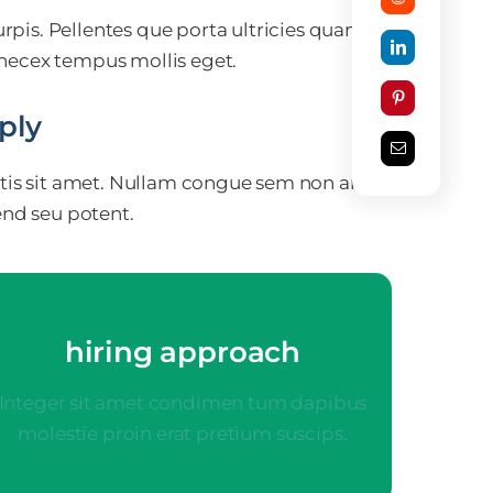
pis. Pellentes que porta ultricies quam
 necex tempus mollis eget.
ply
agittis sit amet. Nullam congue sem non ante
nd seu potent.
hiring approach
hiring approach
Integer sit amet condimen tum dapibus
molestie proin erat pretium suscips.
Your Content Goes Here