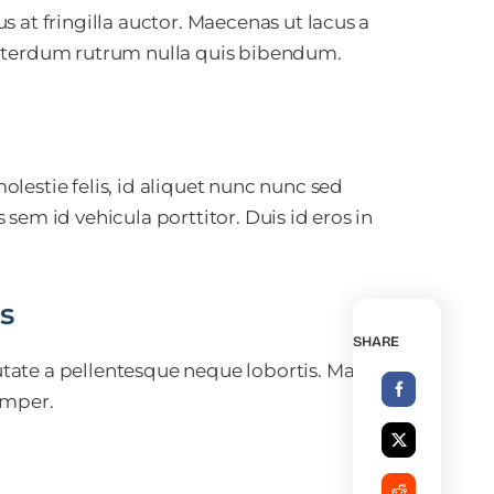
 at fringilla auctor. Maecenas ut lacus a
interdum rutrum nulla quis bibendum.
lestie felis, id aliquet nunc nunc sed
sem id vehicula porttitor. Duis id eros in
ts
SHARE
ate a pellentesque neque lobortis. Mauris
emper.