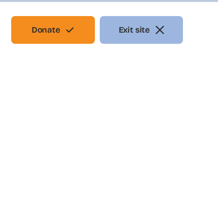
Donate
Exit site