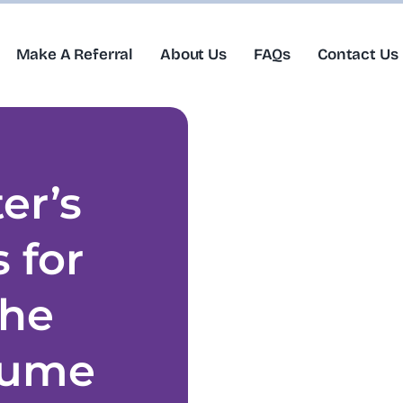
Make A Referral
About Us
FAQs
Contact Us
er’s
s for
the
sume