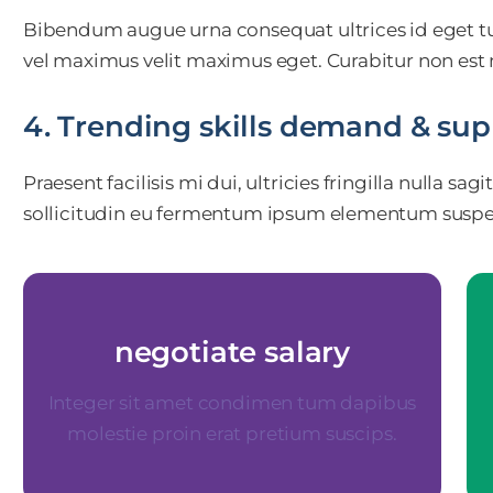
Bibendum augue urna consequat ultrices id eget tur
vel maximus velit maximus eget. Curabitur non est
4. Trending skills demand & sup
Praesent facilisis mi dui, ultricies fringilla nulla s
sollicitudin eu fermentum ipsum elementum suspe
negotiate salary
negotiate salary
Integer sit amet condimen tum dapibus
molestie proin erat pretium suscips.
Your Content Goes Here