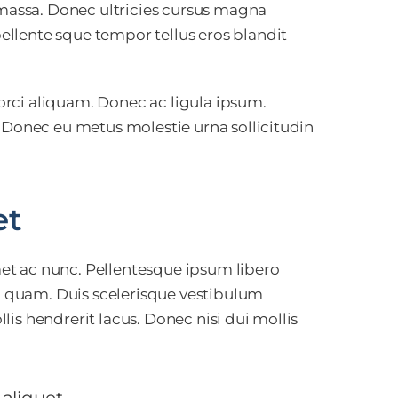
 massa. Donec ultricies cursus magna
llente sque tempor tellus eros blandit
rci aliquam. Donec ac ligula ipsum.
. Donec eu metus molestie urna sollicitudin
et
et ac nunc. Pellentesque ipsum libero
mi quam. Duis scelerisque vestibulum
is hendrerit lacus. Donec nisi dui mollis
aliquet