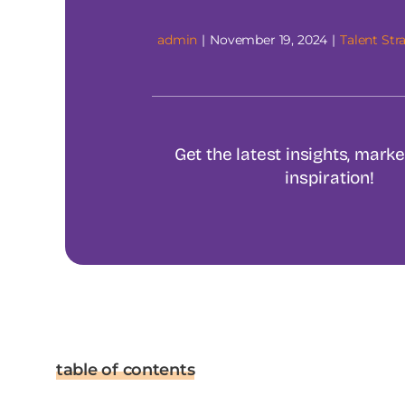
admin
|
November 19, 2024
|
Talent Str
Get the latest insights, mark
inspiration!
table of contents