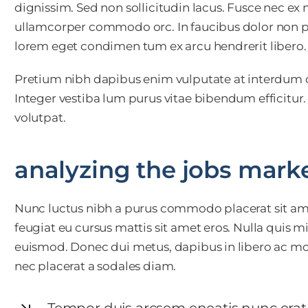
dignissim. Sed non sollicitudin lacus. Fusce nec ex
ullamcorper commodo orc. In faucibus dolor non pe
lorem eget condimen tum ex arcu hendrerit libero.
Pretium nibh dapibus enim vulputate at interdum o
Integer vestiba lum purus vitae bibendum efficitur
volutpat.
analyzing the jobs mark
Nunc luctus nibh a purus commodo placerat sit am
feugiat eu cursus mattis sit amet eros. Nulla quis 
euismod. Donec dui metus, dapibus in libero ac moll
nec placerat a sodales diam.
Tempor duis arcsem eneatis nunc erat 