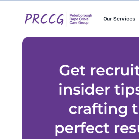
Skip
to
Our Services
content
Get recruit
insider tip
crafting 
perfect re