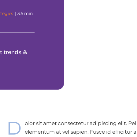
ategies
|
3.5 min
et trends &
D
olor sit amet consectetur adipiscing elit. P
elementum at vel sapien. Fusce id efficitur