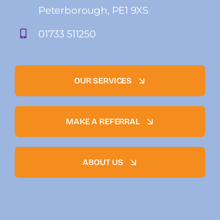
Peterborough, PE1 9XS
01733 511250
OUR SERVICES
MAKE A REFERRAL
ABOUT US