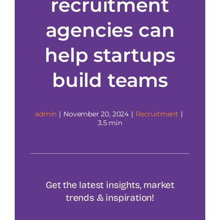
recruitment
About us
agencies can
FAQs
help startups
Contact us
build teams
admin
|
November 20, 2024
|
Recruitment
|
3.5 min
Get the latest insights, market
trends & inspiration!