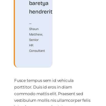
baretya
hendrerit.
—
Shaun
Matthew,
Senior
HR
Consultant
Fusce tempus sem id vehicula
porttitor. Duis id eros in diam
commodo mattis elit. Praesent sed
vestibulum mollis nis ullamcorper felis